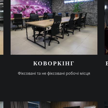
КОВОРКIНГ
Фiксованi та не фiксованi робочi мiсця