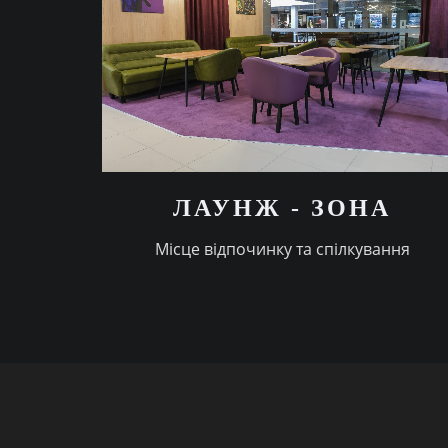
ЛАУНЖ - ЗОНА
Мiсце вiдпочинку та спiлкування