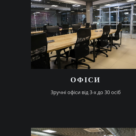
ОФIСИ
Зручнi офiси вiд 3-х до 30 осiб